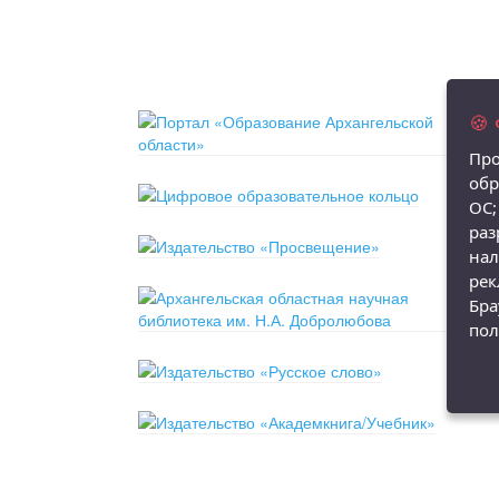
🍪
Про
обр
ОС;
раз
нал
рек
Бра
пол