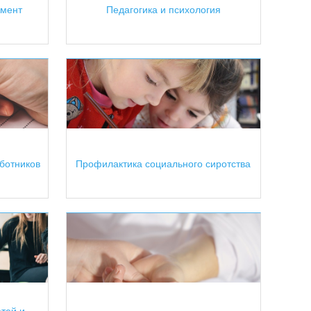
жмент
Педагогика и психология
аботников
Профилактика социального сиротства
тей и