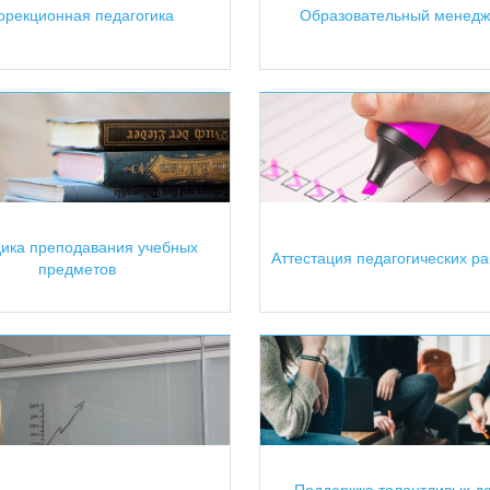
ррекционная педагогика
Образовательный менед
ика преподавания учебных
Аттестация педагогических р
предметов
Поддержка талантливых де