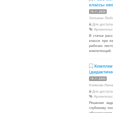
классы нео
19.11.2025
Хильман Любо
Для доступ
Архангельс
В статье рас
классе при и
рабочих лист
компетенций.
Комплек
(дидактиче
19.11.2025
Климова Нина
Для доступ
Архангельс
Решение зада
глубокому по
обучающихся 