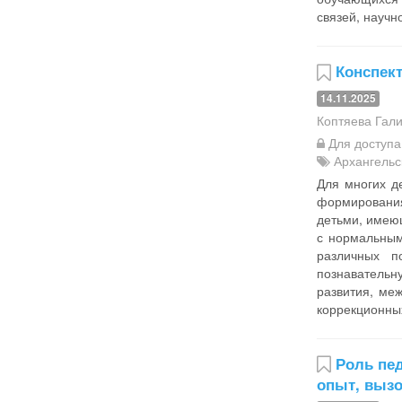
связей, научн
Конспек
14.11.2025
Коптяева Гал
Для доступ
Архангельс
Для многих д
формирования
детьми, имеющ
с нормальным
различных п
познавательн
развития, ме
коррекционных
Роль пед
опыт, выз