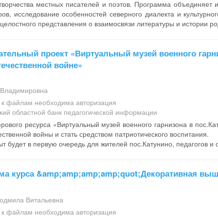
творчества местных писателей и поэтов. Программа объединяет 
ров, исследование особенностей северного диалекта и культурн
елостного представления о взаимосвязи литературы и истории ро
ательный проект «Виртуальный музей военного гарни
ечественной войне»
 Владимировна
а к файлам необходима авторизация
кий областной банк педагогической информации
рового ресурса «Виртуальный музей военного гарнизона в пос.Ка
ственной войны и стать средством патриотического воспитания.
т будет в первую очередь для жителей пос.Катунино, педагогов и
ма курса &amp;amp;amp;amp;quot;Декоративная вы
юдмила Витальевна
а к файлам необходима авторизация