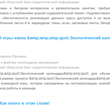
кий областной банк педагогической информации
ами и бисером интересное и увлекательное занятие, требую
язана с углублением знаний содержательной линии «Художественна
 обеспеченность реализации данного курса доступна и не вызы
бомные листы А 4, карандаши, ткань, иглы, шёлковые ленты, бисер,
й игры-квиза &amp;amp;amp;quot;Экологический кал
терина Юрьевна
а к файлам необходима авторизация
кий областной банк педагогической информации
mp;amp;quot;Экологический календарь&amp;amp;quot; для обуч
 рамках проекта &amp;amp;quot;Экологический календарь&amp;amp
 командной игры, которая направлена на систематизацию знаний 
ков работы в команде.
 Как много в этом слове!