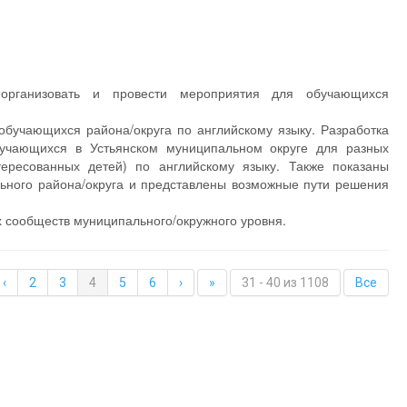
в организовать и провести мероприятия для обучающихся
обучающихся района/округа по английскому языку. Разработка
учающихся в Устьянском муниципальном округе для разных
ересованных детей) по английскому языку. Также показаны
ьного района/округа и представлены возможные пути решения
х сообществ муниципального/окружного уровня.
‹
2
3
4
5
6
›
»
31 - 40 из 1108
Все