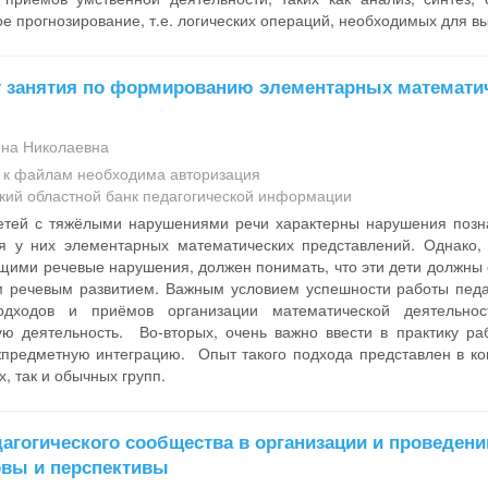
ое прогнозирование, т.е. логических операций, необходимых для 
т занятия по формированию элементарных математи
ина Николаевна
а к файлам необходима авторизация
кий областной банк педагогической информации
етей с тяжёлыми нарушениями речи характерны нарушения позна
 у них элементарных математических представлений. Однако,
ими речевые нарушения, должен понимать, что эти дети должны о
 речевым развитием. Важным условием успешности работы педаг
одходов и приёмов организации математической деятельнос
ую деятельность. Во-вторых, очень важно ввести в практику р
жпредметную интеграцию. Опыт такого подхода представлен в кон
, так и обычных групп.
агогического сообщества в организации и проведен
овы и перспективы