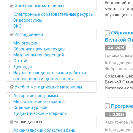
биографий и 
Электронные материалы
местных авто
обучающихся ц
Электронные образовательные ресурсы
Видеоресурсы
ВКС
Образов
Исследования
Великой От
Монографии
13.01.2026
Сборники научных трудов
Гришко Ольга
Материалы конференций
Статьи
Для доступ
Доклады
Архангельс
Научно-исследовательская работа и
Создание циф
инновационная деятельность
Великой Отече
Интересен опы
Учебно-методические материалы
Авторские программы
Методические материалы
Програм
Сценарии уроков
Дидактические материалы
11.12.2025
Харитонова Л
Банки данных
Для доступ
Архангельский областной банк