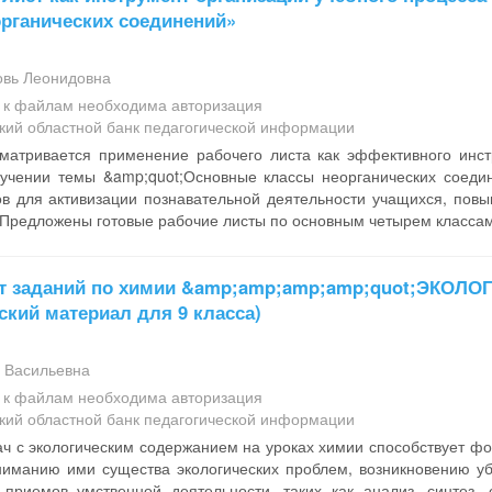
рганических соединений»
вь Леонидовна
а к файлам необходима авторизация
кий областной банк педагогической информации
сматривается применение рабочего листа как эффективного инст
зучении темы &amp;quot;Основные классы неорганических соедин
ов для активизации познавательной деятельности учащихся, по
 Предложены готовые рабочие листы по основным четырем классам
т заданий по химии &amp;amp;amp;amp;quot;ЭКОЛ
ский материал для 9 класса)
 Васильевна
а к файлам необходима авторизация
кий областной банк педагогической информации
ч с экологическим содержанием на уроках химии способствует фо
ниманию ими существа экологических проблем, возникновению уб
приемов умственной деятельности, таких как анализ, синтез, 