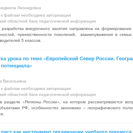
Людмила Леонидовна
а к файлам необходима авторизация
кий областной банк педагогической информации
 разработка внеурочного занятия направлена на формирован
ностей, преемственности поколений, взаимоуважения в семье
водителей 5 классов.
ка урока по теме «Европейский Север России. Геог
 потенциала»
а Васильевна
а к файлам необходима авторизация
кий областной банк педагогической информации
в разделе «Регионы России», на котором рассматриваются вопр
убъектами РФ, особенностях экономико – географического поло
а.
лист как инструмент организации учебного процесса 