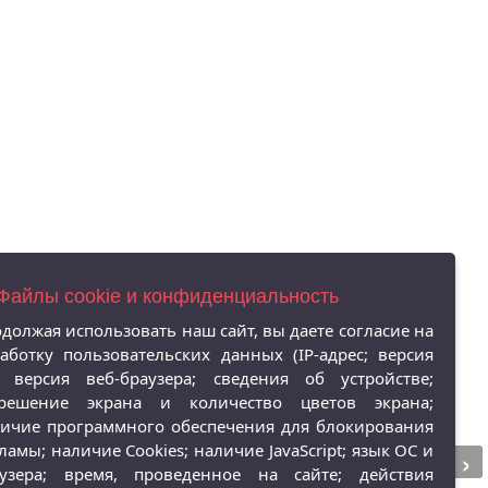
 Файлы cookie и конфиденциальность
должая использовать наш сайт, вы даете согласие на
аботку пользовательских данных (IP-адрес; версия
 версия веб-браузера; сведения об устройстве;
зрешение экрана и количество цветов экрана;
ичие программного обеспечения для блокирования
›
ламы; наличие Cookies; наличие JavaScript; язык ОС и
аузера; время, проведенное на сайте; действия