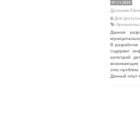
01.11.2025
Дуганова Евг
Для доступ
Архангельс
Данная разр
муниципальног
В разработке
содержит ин
категорий де
возникающие 
этих проблем.
Данный опыт м