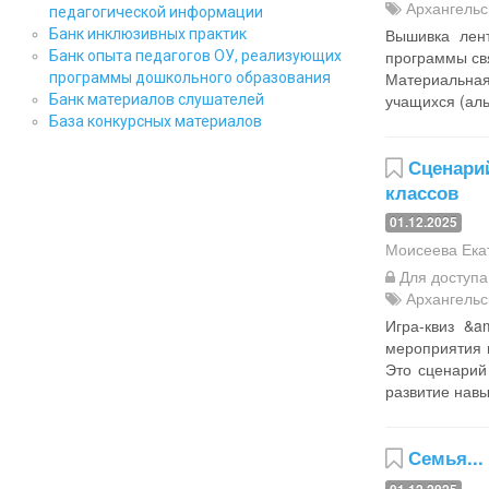
Архангельс
педагогической информации
Вышивка лент
Банк инклюзивных практик
программы св
Банк опыта педагогов ОУ, реализующих
Материальная
программы дошкольного образования
учащихся (аль
Банк материалов слушателей
База конкурсных материалов
Сценари
классов
01.12.2025
Моисеева Ека
Для доступ
Архангельс
Игра-квиз &a
мероприятия в
Это сценарий
развитие навы
Семья...