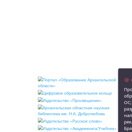
🍪
Про
обр
ОС;
ра
нал
рек
Бр