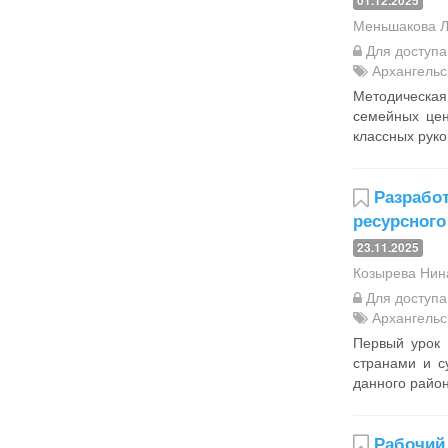
01.12.2025
Меньшакова 
Для доступ
Архангельс
Методическая
семейных цен
классных руко
Разработ
ресурсного
23.11.2025
Козырева Нин
Для доступ
Архангельс
Первый урок 
странами и с
данного район
Рабочий 