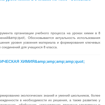
румента организации учебного процесса на уроках химии в 8
ений&amp;quot;. Обосновывается актуальность использования
вышения уровня усвоения материала и формирования ключевых
 соединений для учащихся 8 класса.
ОГИЧЕСКАЯ ХИМИЯ&amp;amp;amp;amp;quot;
рмированию экологических знаний и умений школьников, более
ежденности в необходимости их решения, а также развитию у
сравнение, обобщение, установление причинно-следственных