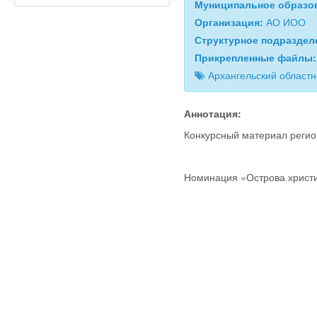
Муниципальное образо
Организация:
АО ИОО
Структурное подразде
Прикрепленные файлы
Архангельский област
Аннотация:
Конкурсный материал регион
Номинация «Острова христ