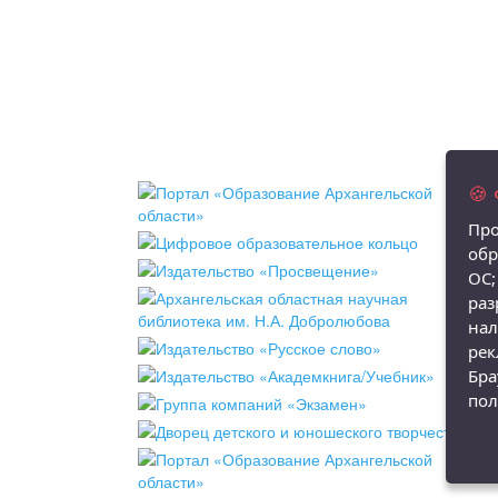
🍪
Про
обр
ОС;
раз
нал
рек
Бра
пол