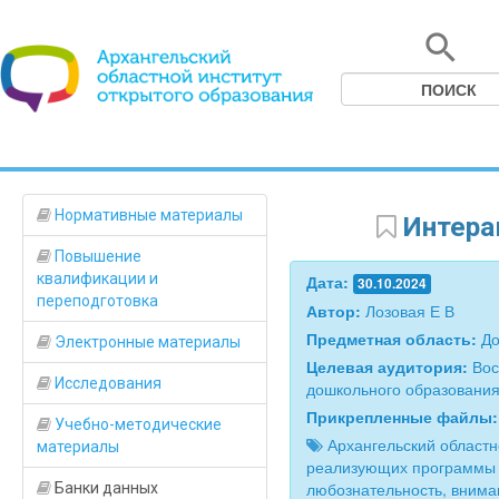
Нормативные материалы
Интерак
Повышение
квалификации и
Дата:
30.10.2024
переподготовка
Автор:
Лозовая Е В
Предметная область:
До
Электронные материалы
Целевая аудитория:
Вос
Исследования
дошкольного образовани
Прикрепленные файлы
Учебно-методические
Архангельский областн
материалы
реализующих программы д
любознательность, внима
Банки данных