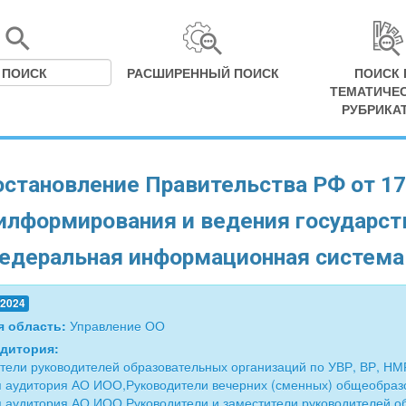
РАСШИРЕННЫЙ ПОИСК
ПОИСК 
ТЕМАТИЧЕ
РУБРИКА
становление Правительства РФ от 17
илформирования и ведения государс
едеральная информационная система 
.2024
я область:
Управление ОО
удитория:
тели руководителей образовательных организаций по УВР, ВР, НМ
 аудитория АО ИОО,Руководители вечерних (сменных) общеобраз
 аудитория АО ИОО,Руководители и заместители руководителей о