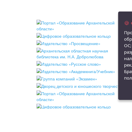
🍪
Про
обр
ОС;
раз
нал
рек
Бра
пол