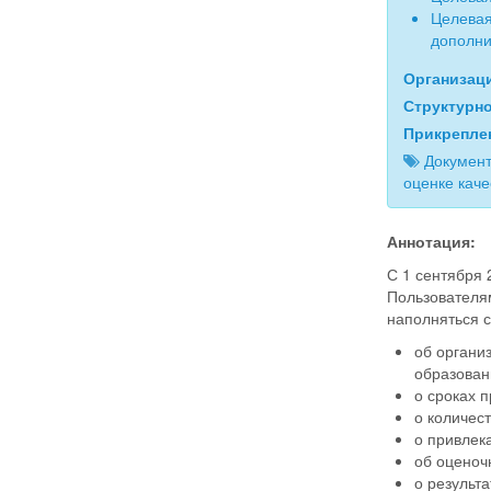
Целевая
дополни
Организац
Структурн
Прикрепле
Документ
оценке кач
Аннотация:
С 1 сентября 
Пользователям
наполняться 
об органи
образован
о сроках 
о количес
о привлек
об оценоч
о результ