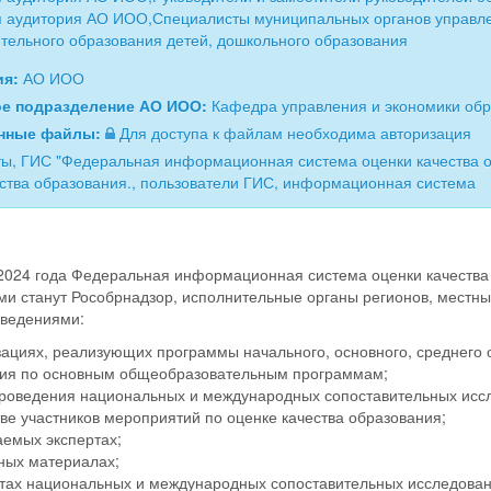
 аудитория АО ИОО,Специалисты муниципальных органов управле
тельного образования детей, дошкольного образования
ия:
АО ИОО
ое подразделение АО ИОО:
Кафедра управления и экономики об
нные файлы:
Для доступа к файлам необходима авторизация
ы, ГИС "Федеральная информационная система оценки качества 
ества образования., пользователи ГИС, информационная система
2024 года Федеральная информационная система оценки качества 
и станут Рособрнадзор, исполнительные органы регионов, местны
сведениями:
зациях, реализующих программы начального, основного, среднего 
ия по основным общеобразовательным программам;
проведения национальных и международных сопоставительных иссл
тве участников мероприятий по оценке качества образования;
аемых экспертах;
ных материалах;
атах национальных и международных сопоставительных исследовани