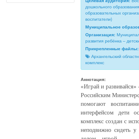
Целевая аудитория:
Вос
дошкольного образования
образовательных организ
воспитатели)
Муниципальное образо
Организация:
Муниципал
развития ребёнка – детск
Прикрепленные файлы
Архангельский областн
комплекс
Аннотация:
«Играй и развивайся»
Российским Министерс
помогают воспитанн
интерфейсом дети о
комплекс создан с ис
неподвижно сидеть у
делом – игрой.