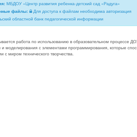
ия:
МБДОУ «Центр развития ребенка-детский сад «Радуга»
нные файлы:
Для доступа к файлам необходима авторизация
ьский областной банк педагогической информации
ывается работа по использованию в образовательном процессе ДО
и и моделирования с элементами программирования, которые спос
и с миром технического творчества.