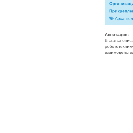
Организац
Прикрепле
Архангел
Аннотация:
В статье опис
робототехник
взаимодействи