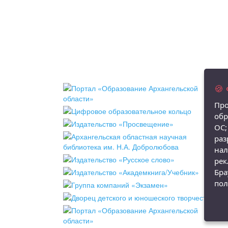
🍪
Про
обр
ОС;
раз
нал
рек
Бра
пол