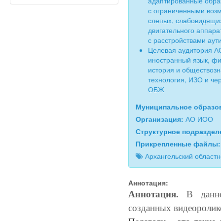
адаптированные обра
с ограниченными возм
слепых, слабовидящи
двигательного аппарат
с расстройствами аут
Целевая аудитория АО
иностранный язык, фи
история и обществозн
технология, ИЗО и че
ОБЖ
Муниципальное образо
Организация:
АО ИОО
Структурное подразде
Прикрепленные файлы
Архангельский област
Аннотация:
Аннотация.
В данн
созданных видеоролико