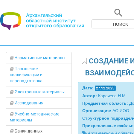
Нормативные материалы
СОЗДАНИЕ И
Повышение
ВЗАИМОДЕЙС
квалификации и
переподготовка
Дата:
27.12.2023
Электронные материалы
Автор:
Карачева Н М
Предметная область:
До
Исследования
Организация:
АО ИОО
Учебно-методические
Структурное подразде
материалы
Прикрепленные файлы
Банки данных
Архангельский областн