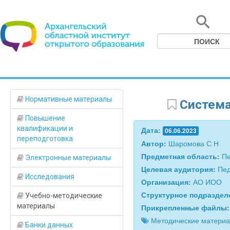
Нормативные материалы
Система
Повышение
квалификации и
Дата:
06.06.2023
переподготовка
Автор:
Шаромова С Н
Предметная область:
Пе
Электронные материалы
Целевая аудитория:
Пед
Исследования
Организация:
АО ИОО
Структурное подразде
Учебно-методические
материалы
Прикрепленные файлы
Методические материа
Банки данных