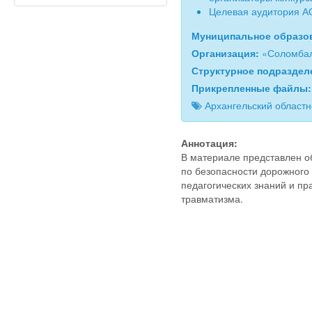
Целевая аудитория А
Муниципальное образо
Организация:
«Соломбал
Структурное подразде
Прикрепленные файлы
Архангельский областн
Аннотация:
В материале представлен о
по безопасности дорожног
педагогических знаний и пр
травматизма.