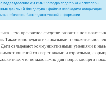
ое подразделение АО ИОО:
Кафедра педагогики и психологии
нные файлы:
Для доступа к файлам необходима авторизация
ьский областной банк педагогической информации
ика – это прекрасное средство развития познавательн
я. Также кинопедагогика оказывает положительное вли
. Дети овладевают коммуникативными умениями и нав
заимоотношений со сверстниками и взрослыми, формир
 коллективе, что не маловажно для подрастающего пок