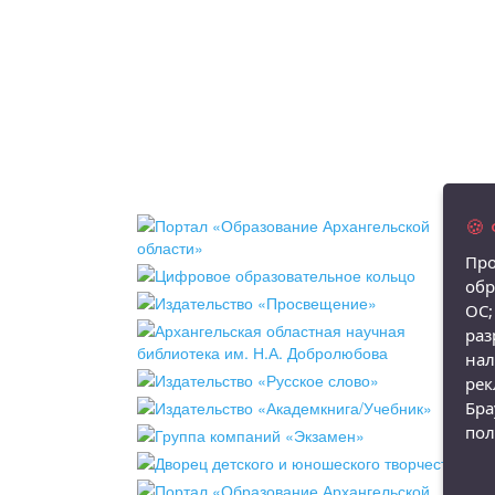
🍪
Про
обр
ОС;
раз
нал
рек
Бра
пол