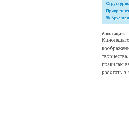
Структурн
Прикрепле
Архангел
Аннотация:
Кинопедагог
воображени
творчества
правилам в
работать в