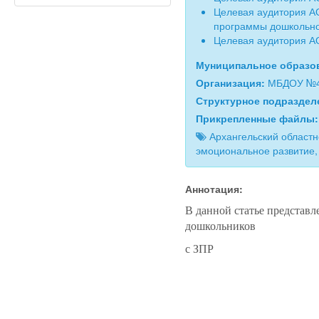
Целевая аудитория А
программы дошкольно
Целевая аудитория А
Муниципальное образо
Организация:
МБДОУ №46
Структурное подразде
Прикрепленные файлы
Архангельский област
эмоциональное развитие,
Аннотация:
В данной статье представл
дошкольников
с ЗПР