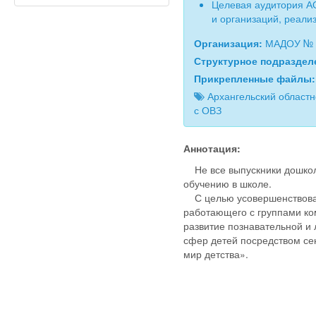
Целевая аудитория А
и организаций, реал
Организация:
МАДОУ № 3
Структурное подразде
Прикрепленные файлы
Архангельский областн
с ОВЗ
Аннотация:
Не все выпускники дошколь
обучению в школе.
С целью усовершенствовани
работающего с группами ко
развитие познавательной и
сфер детей посредством се
мир детства».