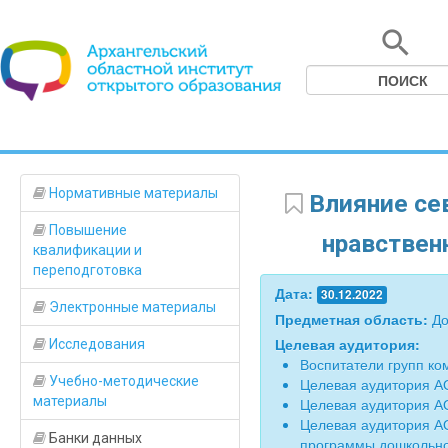
Нормативные материалы
Влияние сев
Повышение
нравствен
квалификации и
переподготовка
Дата:
30.12.2022
Электронные материалы
Предметная область:
До
Целевая аудитория:
Исследования
Воспитатели групп к
Учебно-методические
Целевая аудитория А
материалы
Целевая аудитория А
Целевая аудитория А
Банки данных
программы дошкольно