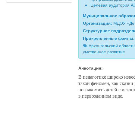
Целевая аудитория А
Муниципальное образо
Организация:
МДОУ «Дет
Структурное подразде
Прикрепленные файлы
Архангельский областн
умственное развитие
Аннотация:
В педагогике широко изв
такой феномен, как сказки
познакомить
детей с иско
в первозданном виде.