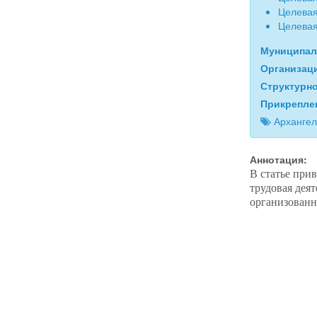
Целевая
Целевая
Муниципал
Организац
Структурн
Прикрепле
Архангел
Аннотация:
В статье при
трудовая дея
организованн