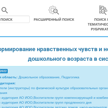
РАСШИРЕННЫЙ ПОИСК
ПОИСК 
ТЕМАТИЧЕ
РУБРИКА
рмирование нравственных чувств и н
дошкольного возраста в си
.2022
я область:
Дошкольное образование, Педагогика
удитория:
тели (инструкторы) по физической культуре образовательных орг
ания
 аудитория АО ИОО,Воспитатели групп компенсирующей и комбин
 аудитория АО ИОО,Воспитатели групп продленного дня
 аудитория АО ИОО,Воспитатели детских домов, школ-интернатов