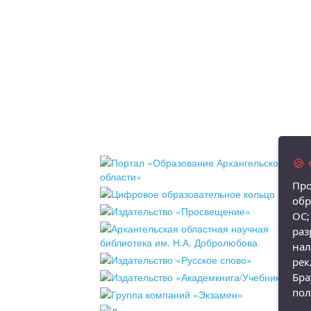
🍪
Про
обр
ОС;
раз
нал
рек
Бра
пол