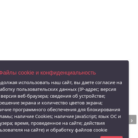
 Файлы cookie и конфиденциальность
должая использовать наш сайт, вы даете согласие на
аботку пользовательских данных (IP-адрес; версия
 версия веб-браузера; сведения об устройстве;
решение экрана и количество цветов экрана;
ичие программного обеспечения для блокирования
›
ламы; наличие Cookies; наличие JavaScript; язык ОС и
узера; время, проведенное на сайте; действия
ьзователя на сайте) и обработку файлов cookie