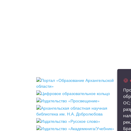
🍪
Про
обр
ОС;
раз
нал
рек
Бра