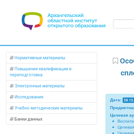
Нормативные материалы
Осо
Повышение квалификации и
спл
переподготовка
Электронные материалы
Исследования
Дата:
28.12
Предметна
Учебно-методические материалы
Целевая а
Банки данных
Воспита
Целевая
Целевая