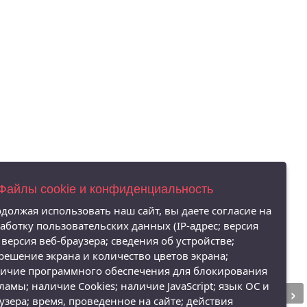
 Файлы cookie и конфиденциальность
должая использовать наш сайт, вы даете согласие на
аботку пользовательских данных (IP-адрес; версия
 версия веб-браузера; сведения об устройстве;
решение экрана и количество цветов экрана;
ичие программного обеспечения для блокирования
›
ламы; наличие Cookies; наличие JavaScript; язык ОС и
узера; время, проведенное на сайте; действия