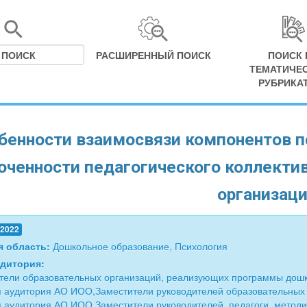
РАСШИРЕННЫЙ ПОИСК
ПОИСК 
ТЕМАТИЧЕ
РУБРИКА
бенности взаимосвязи компонентов п
оченности педагогического коллекти
организац
.2022
я область:
Дошкольное образование, Психология
удитория:
тели образовательных организаций, реализующих программы дош
 аудитория АО ИОО,Заместители руководителей образовательных 
 аудитория АО ИОО,Заместители руководителей, педагоги, метод