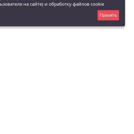
ьзователя на сайте) и обработку файлов cookie
Принять
(8182) 68-38-92
акты