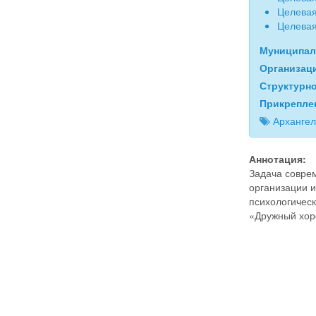
Целевая
Целевая
Муниципал
Организац
Структурн
Прикрепле
Архангел
Аннотация:
Задача совре
организации 
психологичес
«Дружный хор