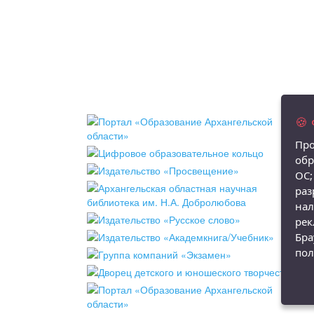
🍪
Про
обр
ОС;
раз
нал
рек
Бра
пол