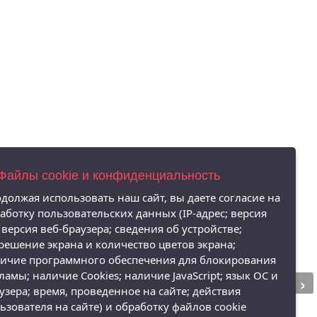
 Файлы cookie и конфиденциальность
должая использовать наш сайт, вы даете согласие на
аботку пользовательских данных (IP-адрес; версия
 версия веб-браузера; сведения об устройстве;
решение экрана и количество цветов экрана;
ичие программного обеспечения для блокирования
›
ламы; наличие Cookies; наличие JavaScript; язык ОС и
узера; время, проведенное на сайте; действия
ьзователя на сайте) и обработку файлов cookie