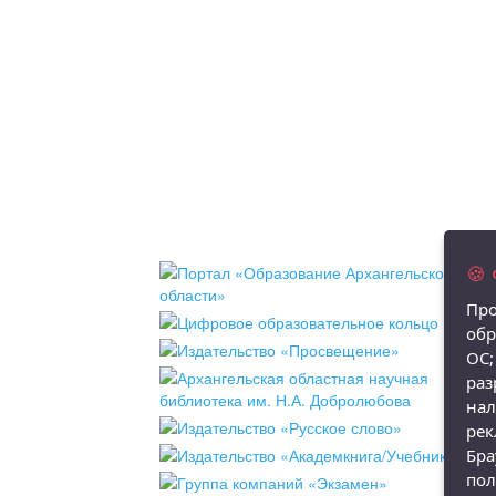
🍪
Про
обр
ОС;
раз
нал
рек
Бра
пол