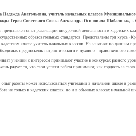
а Надежда Анатольевна, учитель начальных классов Муниципальног
жды Героя Советского Союза Александра Осиповича Шабалина», г. О
е представлен опыт реализации внеурочной деятельности в кадетских кл
сударственных образовательных стандартов. Представлены три курса «Кр
в кадетском классе учитель начальных классов. На занятиях по данным 
бходимых предпосылок патриотического и духовно - нравственного само
ультат ученики с интересом принимают участие в конкурсах разного уров
очень радует то, что свои успехи ребята принимают, как гордость за свою
опыт работы может использоваться учителями в начальной школе в рамк
боте не только в кадетских классах, но и в обычных классах начальной ш