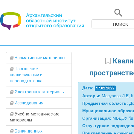
Нормативные материалы
Квали
Повышение
пространств
квалификации и
переподготовка
Дата:
17.02.2022
Электронные материалы
Авторы:
Мазурова Л Е, К
Предметная область:
До
Исследования
Муниципальное образо
Учебно-методические
Организация:
МБДОУ № 
материалы
Структурное подразде
Банки данных
Прикрепленные файлы