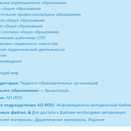
ьное коррекционное образование
 общее образование
тельное профессиональное образование
ое общее образование
е общее образование
 (полное) общее образование
ические работники СПО
ктика социального сиротства
гия педагогической деятельности
гия
ековедение
ющий мир
удитория:
Педагоги образовательных организаций
ьное образование:
г. Архангельск
ия:
АО ИОО
ое подразделение АО ИОО:
Информационно-методический библи
нные файлы:
Для доступа к файлам необходима авторизация
ские материалы, Дидактические материалы, Издания