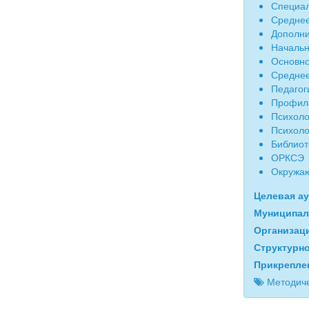
Специал
Среднее
Дополни
Начальн
Основно
Среднее
Педагог
Профила
Психоло
Психоло
Библиот
ОРКСЭ
Окружа
Целевая а
Муниципал
Организац
Структурн
Прикрепле
Методиче