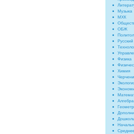
Литерат
Музыка
МХК
Общест
ОБЖ
Политол
Русский
Техноло
Управл
Физика
Физичес
Химия
Черчен
Экологи
Эконом
Матема
Алгебра
Геомет
Дополни
Дошколь
Начальн
Среднее