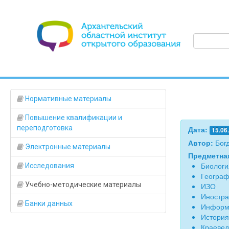
Нормативные материалы
Повышение квалификации и
переподготовка
Дата:
15.06
Автор:
Бог
Электронные материалы
Предметна
Биологи
Исследования
Геогра
Учебно-методические материалы
ИЗО
Иностра
Банки данных
Информ
История
Краеве