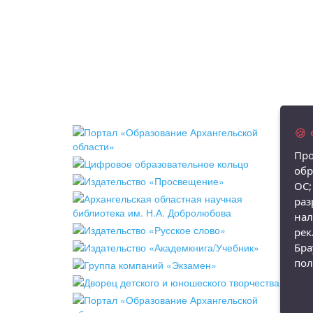
🍪
Про
обр
ОС;
раз
нал
рек
Бра
пол