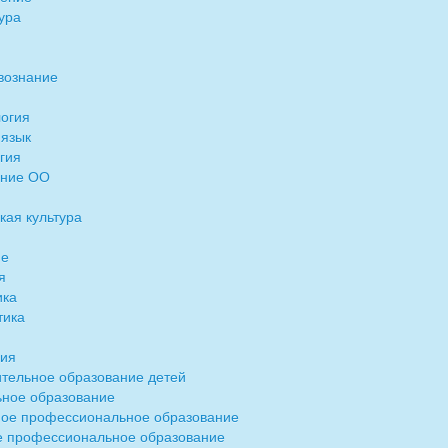
ура
вознание
огия
 язык
гия
ение ОО
кая культура
ие
я
ика
тика
рия
тельное образование детей
ное образование
ое профессиональное образование
 профессиональное образование