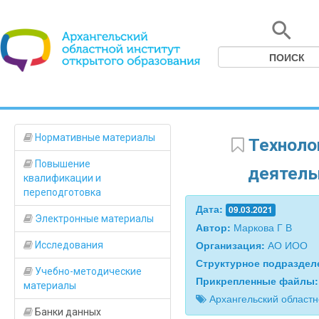
Нормативные материалы
Технолог
Повышение
деятельн
квалификации и
переподготовка
Дата:
09.03.2021
Электронные материалы
Автор:
Маркова Г В
Организация:
АО ИОО
Исследования
Структурное подразде
Учебно-методические
Прикрепленные файлы
материалы
Архангельский област
Банки данных