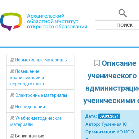
Нормативные материалы
Описание 
Повышение
ученического
квалификации и
переподготовка
администрацие
Электронные материалы
ученическими 
Исследования
Дата:
09.03.2021
Учебно-методические
Автор:
Гуменная Ю Н
материалы
Организация:
АО ИОО
Банки данных