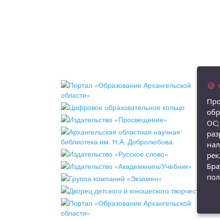
🍪
Про
обр
ОС;
раз
нал
рек
Бра
пол