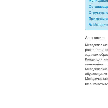
Муниципал
Организац
Структурн
Прикрепле
Методиче
Аннотация:
Методические
распространя
задачам обра
Концепции ин
утверждённог
Методические
обучающихся 
Методические
ими использо