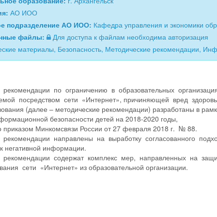
ьное образование:
г. Архангельск
ия:
АО ИОО
ое подразделение АО ИОО:
Кафедра управления и экономики об
нные файлы:
Для доступа к файлам необходима авторизация
ские материалы, Безопасность, Методические рекомендации, Ин
 рекомендации по ограничению в образовательных организаци
емой посредством сети «Интернет», причиняющей вред здоровь
зования (далее – методические рекомендации) разработаны в рамк
формационной безопасности детей на 2018-2020 годы,
о приказом Минкомсвязи России от 27 февраля 2018 г. № 88.
 рекомендации направлены на выработку согласованного подход
к негативной информации.
 рекомендации содержат комплекс мер, направленных на защи
вания сети «Интернет» из образовательной организации.