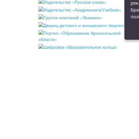
рек
Бра
пол
чество
Мероприятия
Новости
Конт