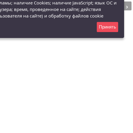
›
ламы; наличие Cookies; наличие JavaScript; язык ОС и
узера; время, проведенное на сайте; действия
ьзователя на сайте) и обработку файлов cookie
Принять
(8182) 68-38-92
акты