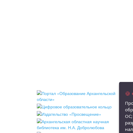
🍪
Про
обр
ОС;
раз
нал